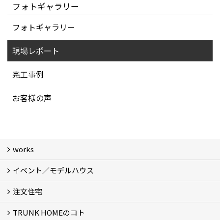
フォトギャラリー
フォトギャラリー
現場レポート
完工事例
お客様の声
works
イベント／モデルハウス
Photo Gallery
現場レポート
Room Tour
注文住宅
イベント
TRUNK TOYOTA MODEL
TRUNK NAGOYA MODEL
イベントレポート
TRUNK HOMEのコト
コンセプト
基本性能
お客様の声
保証制度