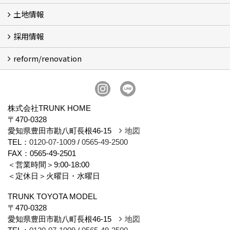
土地情報
会社概要
スタッフ紹介
アクセス
プライバシーポリシー
ブログ
採用情報
土地情報
reform/renovation
施工管理募集
不動産営業事務募集
事務スタッフ募集
不動産営業募集
リフォーム営業＋施工
広報スタッフ募集
リフォーム
株式会社TRUNK HOME
〒470-0328
愛知県豊田市勘八町長根46-15
地図
TEL：
0120-07-1009
/
0565-49-2500
FAX：0565-49-2501
＜営業時間＞9:00-18:00
＜定休日＞火曜日・水曜日
TRUNK TOYOTA MODEL
〒470-0328
愛知県豊田市勘八町長根46-15
地図