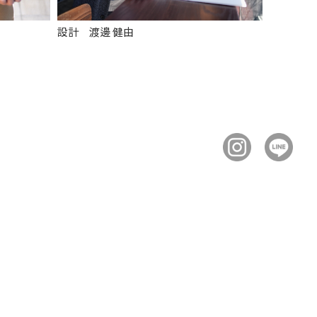
設計 渡邊 健由
チーフデ