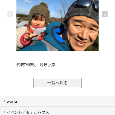
代表取締役 浅野 文崇
営業部
一覧へ戻る
works
イベント／モデルハウス
Photo Gallery
現場レポート
Room Tour