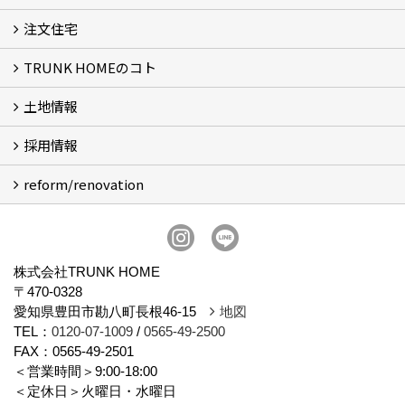
注文住宅
イベント
TRUNK TOYOTA MODEL
TRUNK NAGOYA MODEL
イベントレポート
TRUNK HOMEのコト
コンセプト
基本性能
お客様の声
保証制度
土地情報
会社概要
スタッフ紹介
アクセス
プライバシーポリシー
ブログ
採用情報
土地情報
reform/renovation
施工管理募集
不動産営業事務募集
事務スタッフ募集
不動産営業募集
リフォーム営業＋施工
広報スタッフ募集
リフォーム
株式会社TRUNK HOME
〒470-0328
愛知県豊田市勘八町長根46-15
地図
TEL：
0120-07-1009
/
0565-49-2500
FAX：0565-49-2501
＜営業時間＞9:00-18:00
＜定休日＞火曜日・水曜日