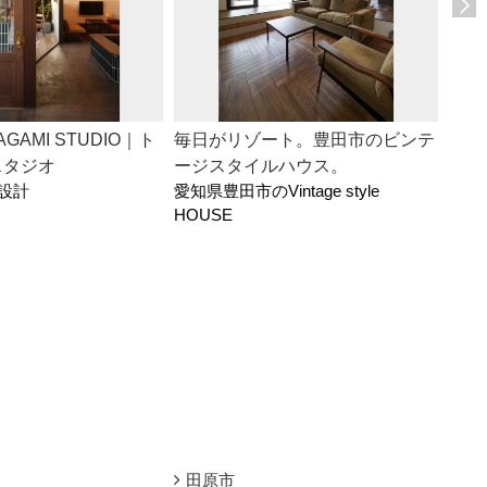
AGAMI STUDIO｜ト
毎日がリゾート。豊田市のビンテ
豊田
スタジオ
ージスタイルハウス。
ス
設計
愛知県豊田市のVintage style
豊田
HOUSE
田原市